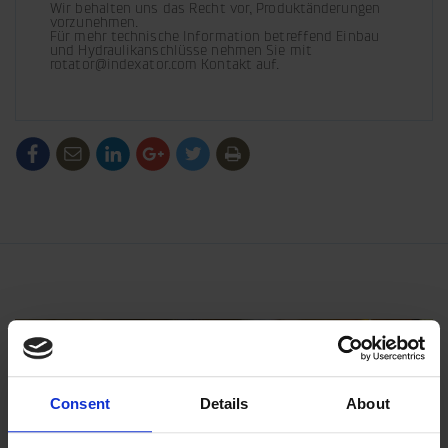
Wir behalten uns das Recht vor, Produktänderungen 
vorzunehmen. 

Für mehr technische Information betreffend Einbau 
und Hydraulikanschlüsse nehmen Sie mit 
rotator@indexator.com Kontakt auf.
/generic/labels/toolbar/share-
/generic/labels/toolbar/tip
/generic/labels/toolbar/share-
/generic/labels/toolbar/share-
/generic/labels/toolbar/share-
/generic/labels/toolbar/print
social-
social-
social-
social-
facebook
linkedin
google
twitter
Consent
Details
About