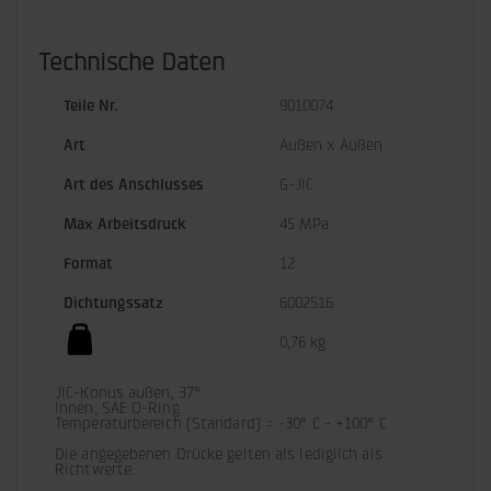
Technische Daten
Teile Nr.
9010074
Art
Außen x Außen
Art des Anschlusses
G-JIC
Max Arbeitsdruck
45 MPa
Format
12
Dichtungssatz
6002516
0,76 kg
JIC-Konus außen, 37°

Innen, SAE O-Ring

Temperaturbereich (Standard) = -30° C - +100° C

Die angegebenen Drücke gelten als lediglich als 
Richtwerte.