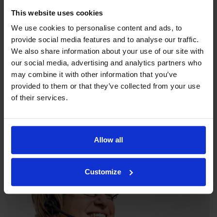
This website uses cookies
We use cookies to personalise content and ads, to
provide social media features and to analyse our traffic.
We also share information about your use of our site with
our social media, advertising and analytics partners who
may combine it with other information that you’ve
Unsere Philosophie
provided to them or that they’ve collected from your use
of their services.
Die Indexator Rotator Systems AB hat eine
Unternehmensphilosophie, die ein übergreifendes Bild darüber
abgibt, wie unsere Tätigkeit betrieben werden soll.
Allow all
Customize