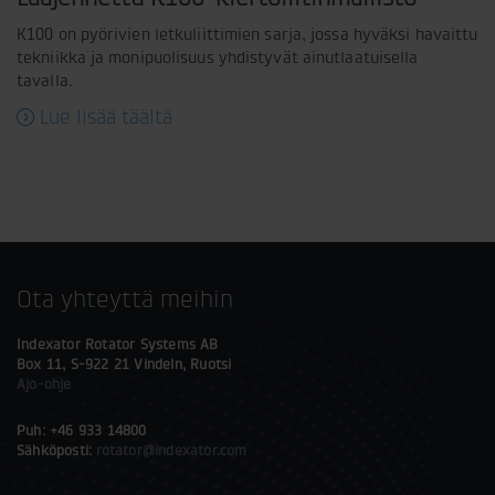
K100 on pyörivien letkuliittimien sarja, jossa hyväksi havaittu
tekniikka ja monipuolisuus yhdistyvät ainutlaatuisella
tavalla.
Lue lisää täältä
Ota yhteyttä meihin
Indexator Rotator Systems AB
Box 11, S-922 21 Vindeln, Ruotsi
Ajo-ohje
Puh: +46 933 14800
Sähköposti:
rotator@indexator.com