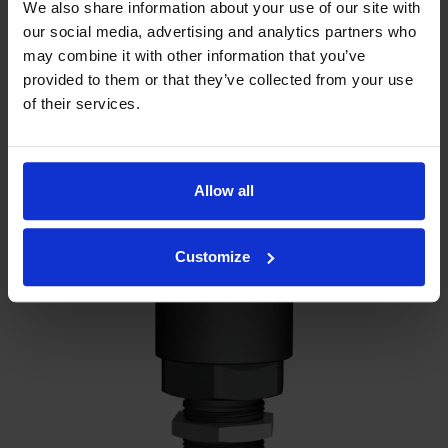
We also share information about your use of our site with
Tuotenumero 9010070
our social media, advertising and analytics partners who
Ulkokierre x Ulkokierre
may combine it with other information that you’ve
Näytä tuote
provided to them or that they’ve collected from your use
of their services.
UUTUUS
Allow all
Customize