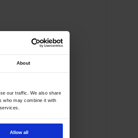
MPB1 144 mm
Ø 203 mm
About
se our traffic. We also share
ers who may combine it with
 services.
Allow all
ator@indexator.com