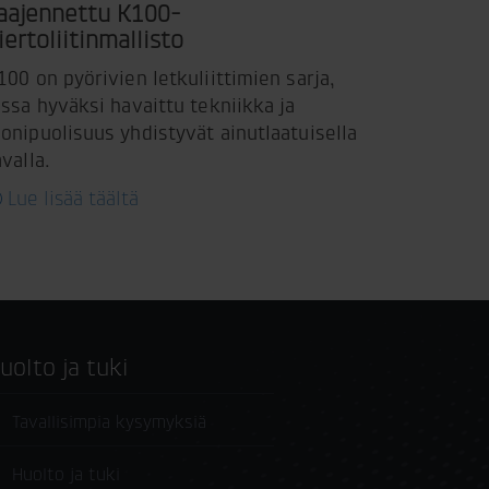
aajennettu K100-
iertoliitinmallisto
100 on pyörivien letkuliittimien sarja,
ossa hyväksi havaittu tekniikka ja
onipuolisuus yhdistyvät ainutlaatuisella
avalla.
Lue lisää täältä
Huolto ja tuki
Tavallisimpia kysymyksiä
Huolto ja tuki