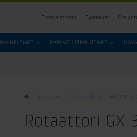
Tietoja meistä
Työpaikat
Ota yht
URIVAIMENTIMET
PYÖRIVÄT LETKULIITTIMET
LISÄ
Rotaattorit
GX-rotaattorit
GX 30 Y LS 
Rotaattori GX 