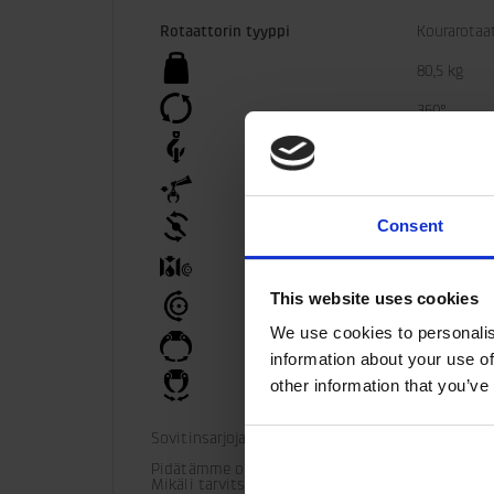
Rotaattorin tyyppi
Kourarotaa
80,5 kg
360°
±300 kN
±90 kN
Consent
3000 Nm
28 l/min
This website uses cookies
25 MPa
We use cookies to personalis
30 MPa
information about your use of
other information that you’ve
30 MPa
Sovitinsarjoja saatavana muita liitäntöjä varten.
Pidätämme oikeuden tuotemuutoksiin. 

Mikäli tarvitset lisää teknisiä tietoja asennuks