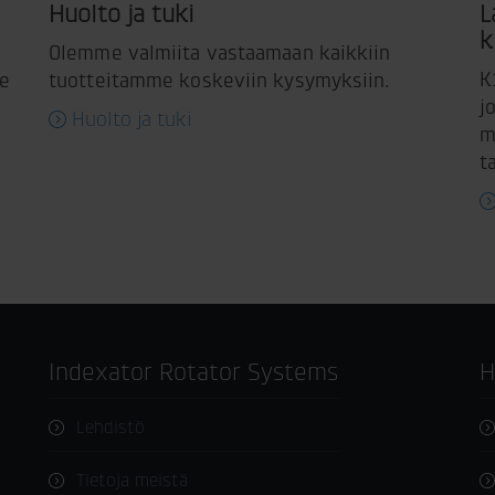
Huolto ja tuki
L
k
Olemme valmiita vastaamaan kaikkiin
K
me
tuotteitamme koskeviin kysymyksiin.
j
Huolto ja tuki
m
t
Indexator Rotator Systems
Lehdistö
Tietoja meistä