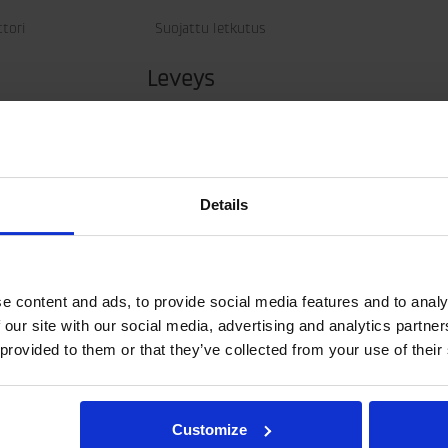
ttori
Suojattu letkutus
Leveys
Yläpään leveys
Alapään leveys
Details
e content and ads, to provide social media features and to analy
 our site with our social media, advertising and analytics partn
 provided to them or that they’ve collected from your use of their
Customize
esta tai hydrauliikan liitännöistä, lähetä sähköpostia osoitteeseen rot