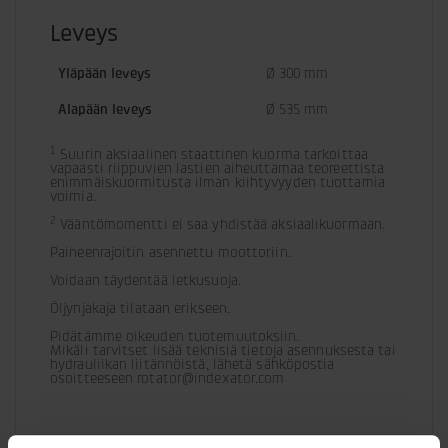
Leveys
Yläpään leveys
Ø 300 mm
Alapään leveys
Ø 535 mm
1
 Suurin aksiaalinen staattinen kuorma tarkoittaa 
vapaasti riippuvien lastien aiheuttamaa teoreettista 
enimmäiskuormitusta ilman kiihtyvyyden tuottamia 
voimia.
2
 Vääntömomentti ei saa yhdistää aksiaalikuormaan.
Paineenrajoitin asennettu moottoriin.
Voidaan täydentää letkusuoja.
Öljynjakaja tilataan erikseen.
Pidätämme oikeuden tuotemuutoksiin. 

Mikäli tarvitset lisää teknisiä tietoja asennuksesta tai 
hydrauliikan liitännöistä, lähetä sähköpostia 
osoitteeseen rotator@indexator.com