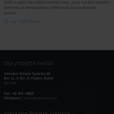
K100 on pyörivien letkuliittimien sarja, jossa hyväksi havaittu
tekniikka ja monipuolisuus yhdistyvät ainutlaatuisella
tavalla.
Lue lisää täältä
Ota yhteyttä meihin
Indexator Rotator Systems AB
Box 11, S-922 21 Vindeln, Ruotsi
Ajo-ohje
Puh: +46 933 14800
Sähköposti:
rotator@indexator.com
Indexator Rotator Systems