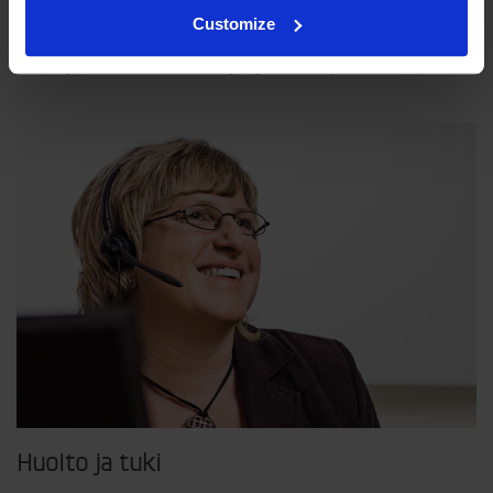
Filosofiamme
Customize
Indexator Rotator Systems AB:n yritysfilosofia on yhteinen
näkemyksemme siitä, miten yrityksemme pitää toimia.
Huolto ja tuki