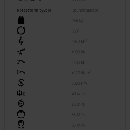
Rotaattorin tyyppi
Kourarotaattori
264 kg
360°
1
±850 kN
±300 kN
±200 kN
2
±115 kNm
7000 Nm
40 l/min
25 MPa
35 MPa
35 MPa