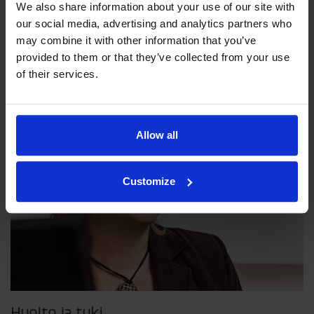
We also share information about your use of our site with
Filosofiamme
our social media, advertising and analytics partners who
may combine it with other information that you’ve
Indexator Rotator Systems AB:n yritysfilosofia on yhteinen
provided to them or that they’ve collected from your use
näkemyksemme siitä, miten yrityksemme pitää toimia.
of their services.
Allow all
Customize
Huolto ja tuki