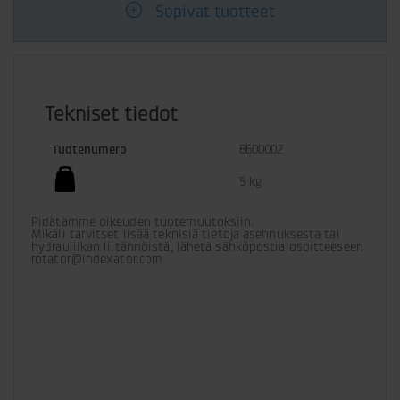
Sopivat tuotteet
Tekniset tiedot
Tuotenumero
8600002
5 kg
Pidätämme oikeuden tuotemuutoksiin. 

Mikäli tarvitset lisää teknisiä tietoja asennuksesta tai 
hydrauliikan liitännöistä, lähetä sähköpostia osoitteeseen 
rotator@indexator.com