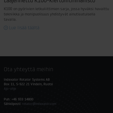
Laajennettu K100-kiertoliitinmallisto
K100 on pyörivien letkuliittimien sarja, jossa hyväksi havaittu
tekniikka ja monipuolisuus yhdistyvät ainutlaatuisella
tavalla.
Lue lisää täältä
Ota yhteyttä meihin
Indexator Rotator Systems AB
Box 11, S-922 21 Vindeln, Ruotsi
Ajo-ohje
Puh: +46 933 14800
Sähköposti:
rotator@indexator.com