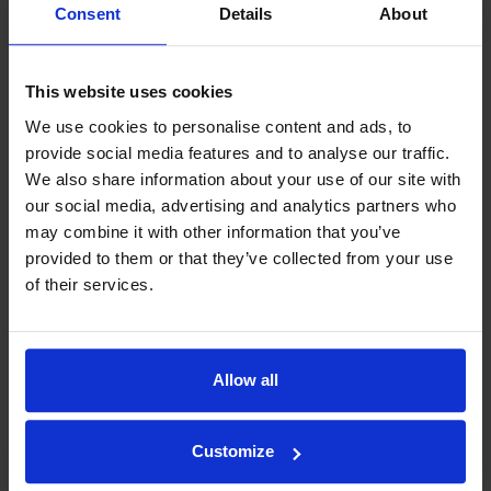
Consent
Details
About
This website uses cookies
We use cookies to personalise content and ads, to
provide social media features and to analyse our traffic.
We also share information about your use of our site with
our social media, advertising and analytics partners who
may combine it with other information that you’ve
provided to them or that they’ve collected from your use
of their services.
Indexators strategiska kompass
Allow all
Indexator Rotator Systems AB har en företagsfilosofi som är
en gemensam bild av hur vår verksamhet ska bedrivas.
Läs vår strategiska kompass här
Customize