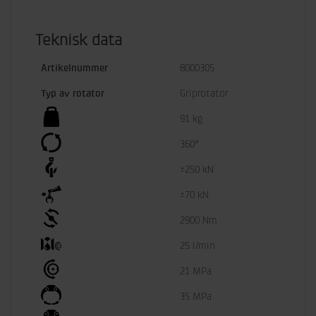
Teknisk data
Artikelnummer
8000305
Typ av rotator
Griprotator
91 kg
360°
±250 kN
±70 kN
2900 Nm
25 l/min
21 MPa
35 MPa