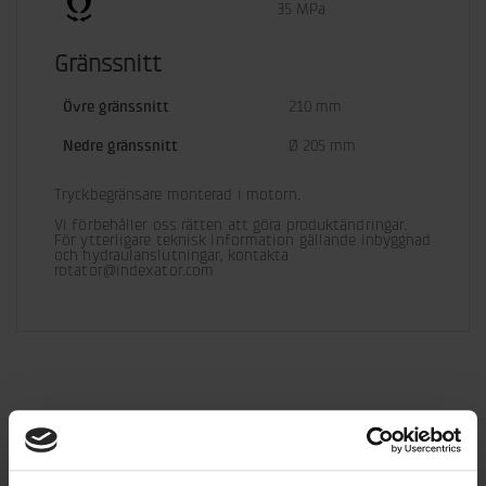
35 MPa
Gränssnitt
Övre gränssnitt
210 mm
Nedre gränssnitt
Ø 205 mm
Tryckbegränsare monterad i motorn.
Vi förbehåller oss rätten att göra produktändringar.

För ytterligare teknisk information gällande inbyggnad 
och hydraulanslutningar, kontakta 
rotator@indexator.com