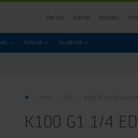
Om oss
Karriär
Kontakt
Pre
ARE
SVIVLAR
TILLBEHÖR
Svivlar
G ED-G
K100 G1 1/4 ED x G1 1/
K100 G1 1/4 ED