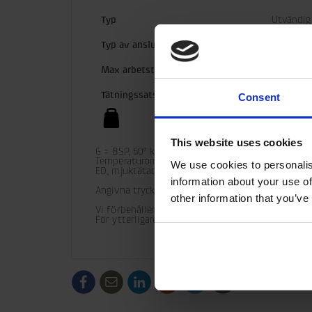
Typ
Utvändig
Typ av anslutning
G ED-G
Max arbetstryck
40 MPa
Tätningssats
6003020
Consent
1,87 kg
This website uses cookies
G = BSP, 60° kona

Temperaturområde (standard) = -30° C - +100° C

We use cookies to personalis
ED, mjuktätad

information about your use of
Angivna tryck skall ses som vägledning och inte 
other information that you’ve
Vi förbehåller oss rätten att göra produktändringa
För ytterligare teknisk information gällande in
/generic/labels/toolbar/share-
/generic/labels/toolbar/tip
/generic/labels/toolbar/share-
/generic/labels/toolbar/share-
/generic/labels/toolbar/
/generic/labels/to
social-
social-
social-
social-
facebook
linkedin
google
twitter