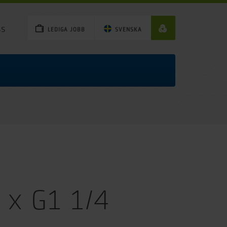
ss
LEDIGA JOBB
SVENSKA
4
 x G1 1/4