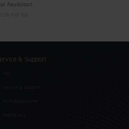
tor flexibilitet.
Läs mer här
Service & Support
FAQ
Service & Support
Kontaktpersoner
Webbkarta