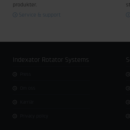
produkter.
s
Service & support
Indexator Rotator Systems
Press
Om oss
Karriär
Privacy policy