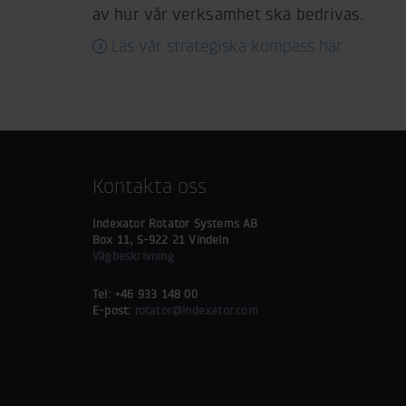
av hur vår verksamhet ska bedrivas.
Läs vår strategiska kompass här
Kontakta oss
Indexator Rotator Systems AB
Box 11, S-922 21 Vindeln
Vägbeskrivning
Tel: +46 933 148 00
E-post:
rotator@indexator.com