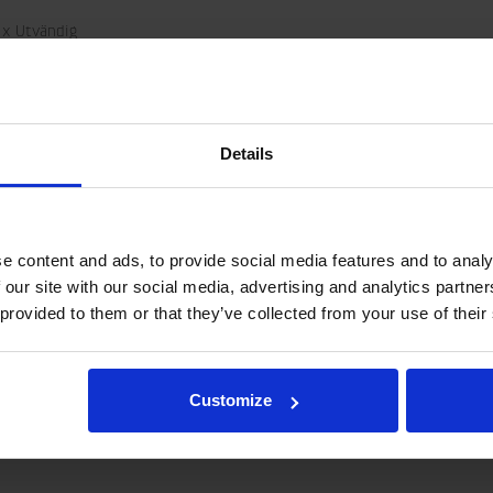
 x Utvändig
Details
e content and ads, to provide social media features and to analy
 our site with our social media, advertising and analytics partn
som specifikation.
 provided to them or that they’ve collected from your use of their
r.

byggnad och hydraulanslutningar, kontakta rotator@indexator.com
Customize
share-
olbar/print